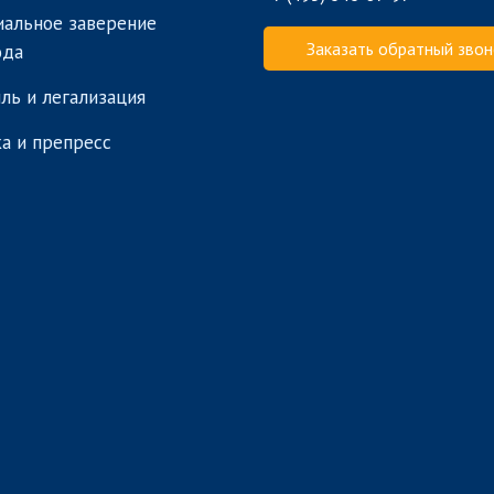
альное заверение
Заказать обратный звон
ода
ль и легализация
а и препресс