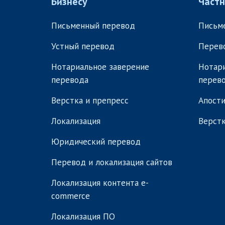
Бизнесу
Част
Письменный перевод
Письм
Устный перевод
Перев
Нотариальное заверение
Нотари
перевода
перев
Верстка и препресс
Апости
Локализация
Верстк
Юридический перевод
Перевод и локализация сайтов
Локализация контента e-
commerce
Локализация ПО