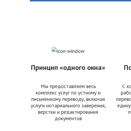
Принцип «одного окна»
П
Мы предоставляем весь
С к
комплекс услуг по устному и
рабо
письменному переводу, включая
перев
услуги нотариального заверения,
едину
верстки и редактирования
п
документов