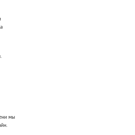
и
 а
.
ени мы
йн.