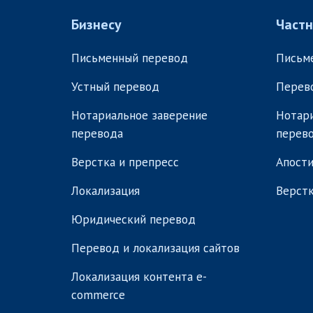
Бизнесу
Част
Письменный перевод
Письм
Устный перевод
Перев
Нотариальное заверение
Нотари
перевода
перев
Верстка и препресс
Апости
Локализация
Верстк
Юридический перевод
Перевод и локализация сайтов
Локализация контента e-
commerce