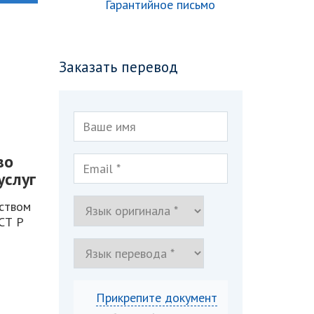
Гарантийное письмо
Заказать перевод
во
услуг
еством
СТ Р
Прикрепите документ