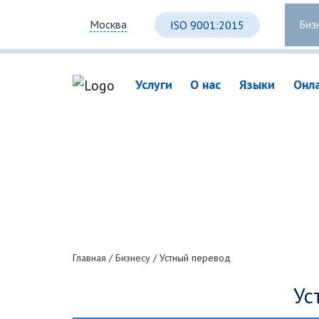
Биз
Москва
ISO 9001:2015
Услуги
О нас
Языки
Онл
Главная
/
Бизнесу
/
Устный перевод
Ус