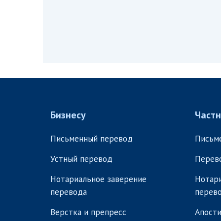
Бизнесу
Част
Письменный перевод
Письм
Устный перевод
Перев
Нотариальное заверение
Нотари
перевода
перев
Верстка и препресс
Апости