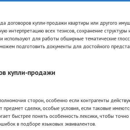
ода договоров купли-продажи квартиры или другого иму
ную интерпретацию всех тезисов, сохранение структуры 
ки используют для работы обширные тематические глос
оможем подготовить документы для достойного предста
ов купли-продажи
полномочия сторон, особенно если контрагенты действу
т предмет сделки, особые условия, если таковые имеютс
гает быстрее понять особенность лексики, чтобы точно
ошибок в подборе языковых эквивалентов.