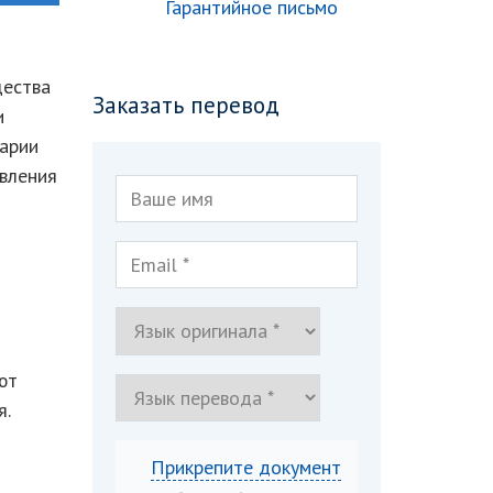
Гарантийное письмо
щества
Заказать перевод
и
сарии
вления
ют
я.
Прикрепите документ