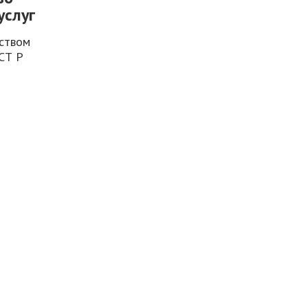
услуг
еством
СТ Р