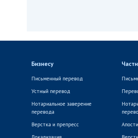
Бизнесу
Част
Письменный перевод
Письм
Устный перевод
Перев
Нотариальное заверение
Нотари
перевода
перев
Верстка и препресс
Апости
Локализация
Верстк