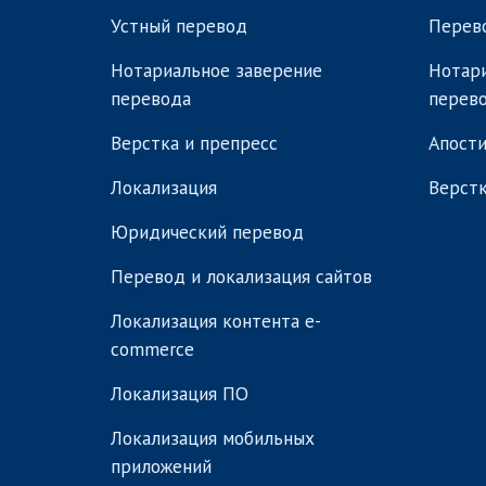
Устный перевод
Перев
Нотариальное заверение
Нотари
перевода
перев
Верстка и препресс
Апости
Локализация
Верстк
Юридический перевод
Перевод и локализация сайтов
Локализация контента e-
commerce
Локализация ПО
Локализация мобильных
приложений