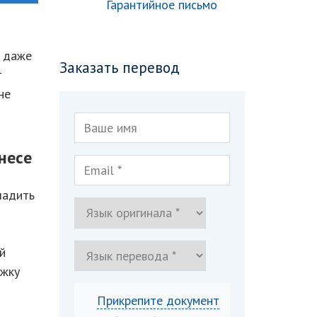
Гарантийное письмо
И даже
Заказать перевод
т
не
несе
ладить
й
ржку
Прикрепите документ