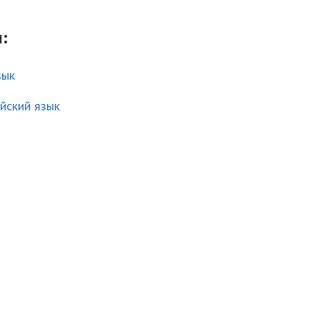
:
зык
йский язык