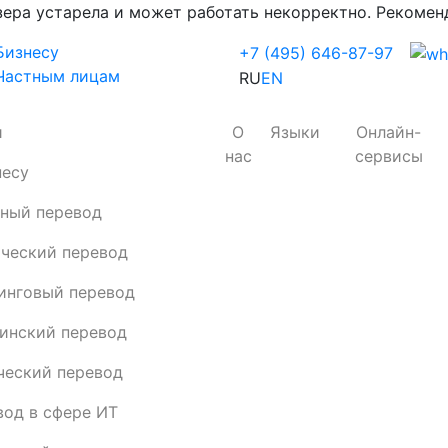
зера устарела и может работать некорректно. Рекоме
Бизнесу
+7 (495) 646-87-97
Частным лицам
RU
EN
и
О
Языки
Онлайн-
нас
сервисы
несу
ный перевод
ческий перевод
инговый перевод
инский перевод
ческий перевод
вод в сфере ИТ