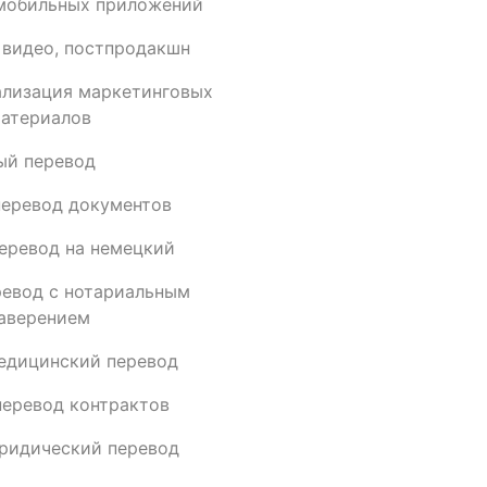
мобильных приложений
 видео, постпродакшн
ализация маркетинговых
атериалов
ый перевод
еревод документов
еревод на немецкий
евод с нотариальным
аверением
едицинский перевод
еревод контрактов
ридический перевод