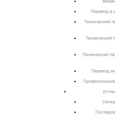
Финан
Перевод в 
Технический п
Технический 
Технический пе
Перевод эк
Профессиональ
Устны
Синхр
Последов