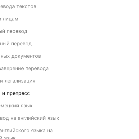
ревода текстов
м лицам
ый перевод
ный перевод
чных документов
заверение перевода
и легализация
 и препресс
емецкий язык
вод на английский язык
английского языка на
й язык