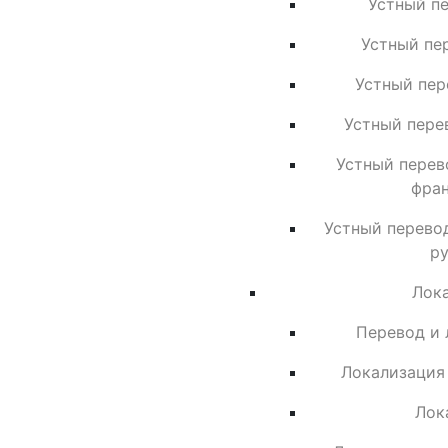
Устный п
Устный пе
Устный пер
Устный пере
Устный перев
фран
Устный перевод
ру
Лок
Перевод и 
Локализация
Лок