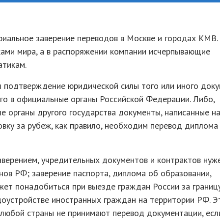
риальное заверение переводов в Москве и городах КМВ
ками мира, а в распоряжении компании исчерпывающие
атикам.
я подтверждение юридической силы того или иного док
го в официальные органы Российской Федерации. Либо,
е органы другого государства документы, написанные н
овку за рубеж, как правило, необходим перевод диплома
аверением, учредительных документов и контрактов нуж
ов РФ; заверение паспорта, диплома об образовании,
жет понадобиться при выезде граждан России за границу
доустройстве иностранных граждан на территории РФ. Э
ы любой страны не принимают перевод документации, есл