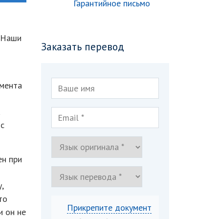
Гарантийное письмо
. Наши
Заказать перевод
умента
а
 с
ен при
,
то
Прикрепите документ
и он не