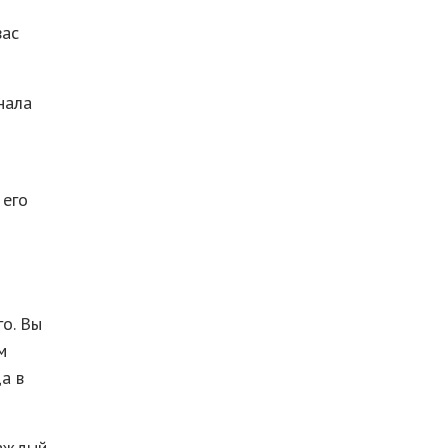
вас
нала
 его
о. Вы
м
а в
каждый