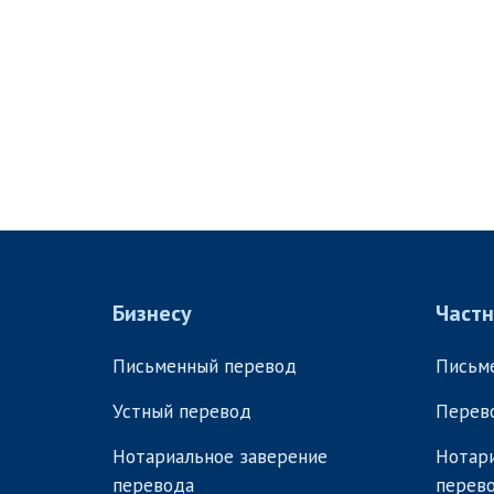
Бизнесу
Част
Письменный перевод
Письм
Устный перевод
Перев
Нотариальное заверение
Нотари
перевода
перев